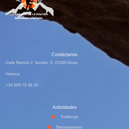
Contáctanos
Calle Ramón J. Sender, 9, 22330 Aínsa,
Huesca
+34 609 73 38 29
Actividades
Trekkings
Barranquismo