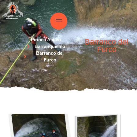
Pirineo Activo
Barranco del
Barranquismo
Furco
Barranco del
Furco