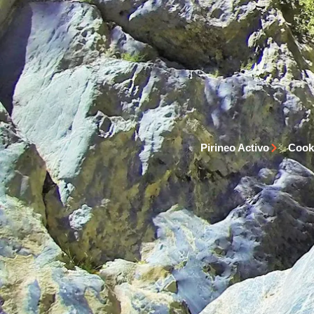
Inicio
Raquetas de Nieve
Vías Ferratas en Huesca
Barr
Pirineo Activo
Cook