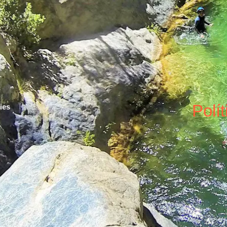
anquismo
Trekking
Ascensiones
Georutas
Ecoturismo
Polí
ies