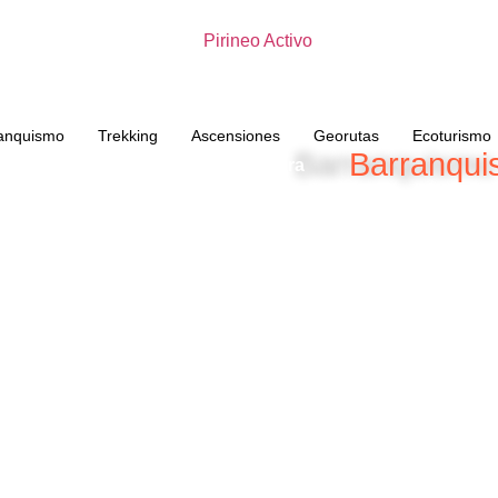
anquismo
Trekking
Ascensiones
Georutas
Ecoturismo
Barranqui
Barranquismo en la sierra de Guara