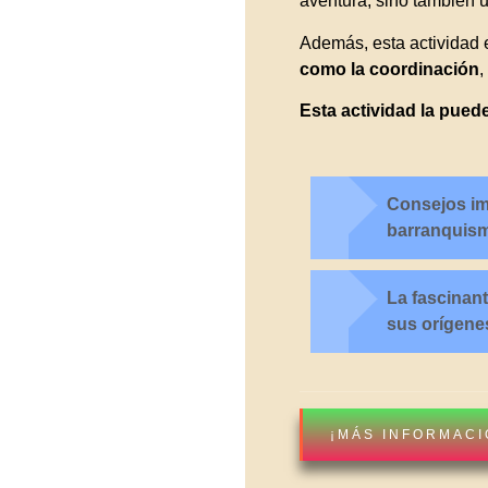
aventura, sino también 
Además, esta actividad e
como la coordinación
,
Esta actividad la pued
Consejos imp
barranquism
La fascinant
sus orígenes
¡MÁS INFORMACI