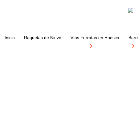
Inicio
Raquetas de Nieve
Vías Ferratas en Huesca
Barr
Pirineo Activo
Barranquismo