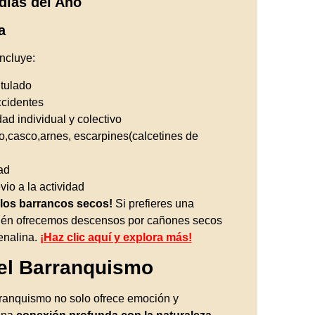
días del Año
a
Incluye:
itulado
cidentes
ad individual y colectivo
,casco,arnes, escarpines(calcetines de
ad
io a la actividad
 los barrancos secos!
Si prefieres una
bién ofrecemos descensos por cañones secos
enalina.
¡Haz clic aquí y explora más!
del Barranquismo
ranquismo no solo ofrece emoción y