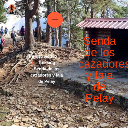
Senda
de los
Pirineo Activo
cazadore
Trekking
Senda de los
y faja
cazadores y faja
de Pelay
de
Pelay