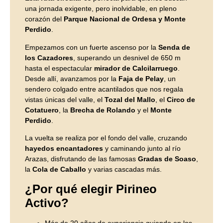
una jornada exigente, pero inolvidable, en pleno
corazón del
Parque Nacional de Ordesa y Monte
Perdido
.
Empezamos con un fuerte ascenso por la
Senda de
los Cazadores
, superando un desnivel de 650 m
hasta el espectacular
mirador de Calcilarruego
.
Desde allí, avanzamos por la
Faja de Pelay
, un
sendero colgado entre acantilados que nos regala
vistas únicas del valle, el
Tozal del Mallo
, el
Circo de
Cotatuero
, la
Brecha de Rolando
y el
Monte
Perdido
.
La vuelta se realiza por el fondo del valle, cruzando
hayedos encantadores
y caminando junto al río
Arazas, disfrutando de las famosas
Gradas de Soaso
,
la
Cola de Caballo
y varias cascadas más.
¿Por qué elegir Pirineo
Activo?
Más de 20 años de experiencia guiando en los